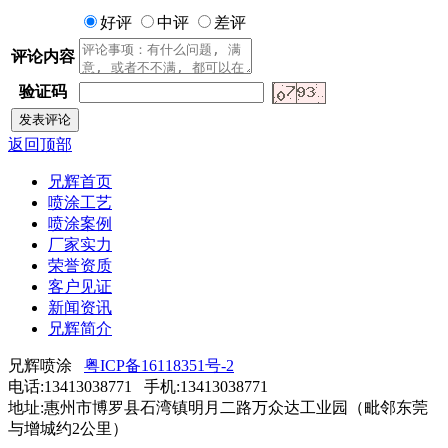
好评
中评
差评
评论内容
验证码
返回顶部
兄辉首页
喷涂工艺
喷涂案例
厂家实力
荣誉资质
客户见证
新闻资讯
兄辉简介
兄辉喷涂
粤ICP备16118351号-2
电话:13413038771 手机:13413038771
地址:惠州市博罗县石湾镇明月二路万众达工业园（毗邻东莞
与增城约2公里）