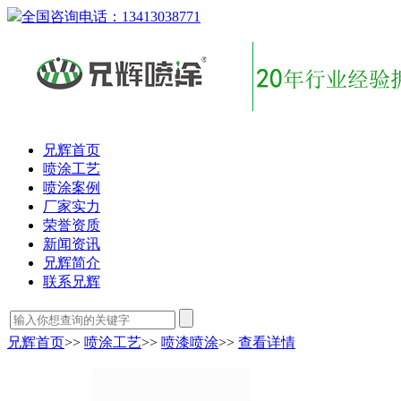
全国咨询电话：
13413038771
兄辉首页
喷涂工艺
喷涂案例
厂家实力
荣誉资质
新闻资讯
兄辉简介
联系兄辉
兄辉首页
>>
喷涂工艺
>>
喷漆喷涂
>>
查看详情