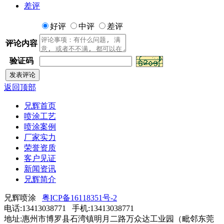
差评
好评
中评
差评
评论内容
验证码
返回顶部
兄辉首页
喷涂工艺
喷涂案例
厂家实力
荣誉资质
客户见证
新闻资讯
兄辉简介
兄辉喷涂
粤ICP备16118351号-2
电话:13413038771 手机:13413038771
地址:惠州市博罗县石湾镇明月二路万众达工业园（毗邻东莞